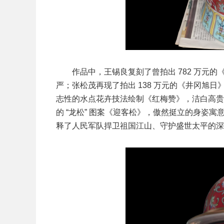
作品中，王锡良复刻了曾拍出 782 万元
严；张松茂再现了拍出 138 万元的《井冈旭
志性的水点花卉技法绘制《红梅赞》，洁白高贵
的 “龙松” 图案《迎客松》，傲然挺立的身姿
释了人民军队捍卫祖国江山、守护盛世太平的深