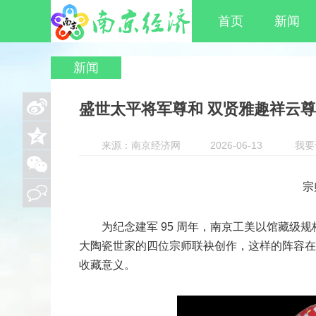
首页
新闻
新闻
盛世太平将军尊和 双贤雅趣祥云
来源：南京经济网
2026-06-13
我要
宗
为纪念建军 95 周年，南京工美以馆藏级
大陶瓷世家的四位宗师联袂创作，这样的阵容在
收藏意义。