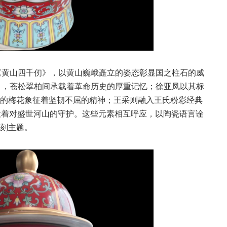
的《黄山四千仞》，以黄山巍峨矗立的姿态彰显国之柱石的威
日》，苍松翠柏间承载着革命历史的厚重记忆；徐亚凤以其标
的梅花象征着坚韧不屈的精神；王采则融入王氏粉彩经典
寓意着对盛世河山的守护。这些元素相互呼应，以陶瓷语言诠
刻主题。