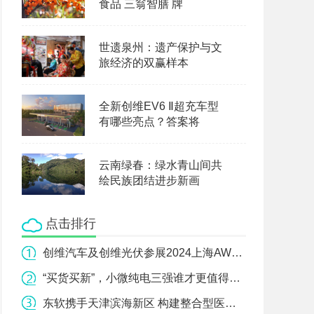
食品 三翁智膳 牌
世遗泉州：遗产保护与文
旅经济的双赢样本
全新创维EV6 Ⅱ超充车型
有哪些亮点？答案将
云南绿春：绿水青山间共
绘民族团结进步新画
点击排行
创维汽车及创维光伏参展2024上海AWE，开启全新智能生活
“买货买新”，小微纯电三强谁才更值得选？
东软携手天津滨海新区 构建整合型医疗健康服务体系