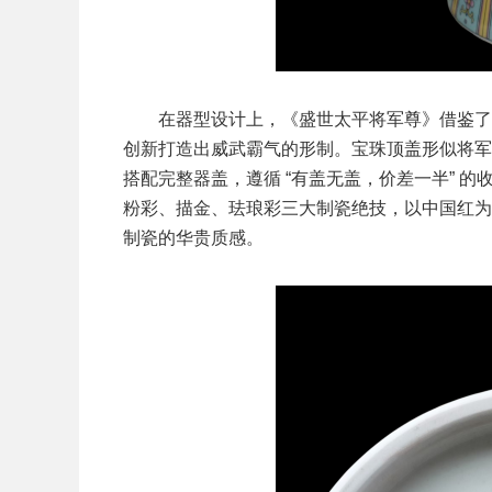
在器型设计上，《盛世太平将军尊》借鉴了成
创新打造出威武霸气的形制。宝珠顶盖形似将军
搭配完整器盖，遵循 “有盖无盖，价差一半” 
粉彩、描金、珐琅彩三大制瓷绝技，以中国红为
制瓷的华贵质感。