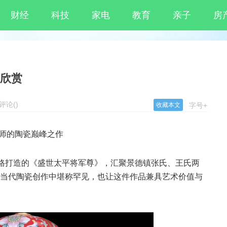
财经
科技
家电
教育
亲子
房
尊欣赏
评论
(
)
收藏本文
字号+
师的陶瓷巅峰之作
规格打造的《盛世太平将军尊》，汇聚景德镇张氏、王氏两
当代陶瓷创作中堪称罕见，也让这件作品兼具艺术价值与