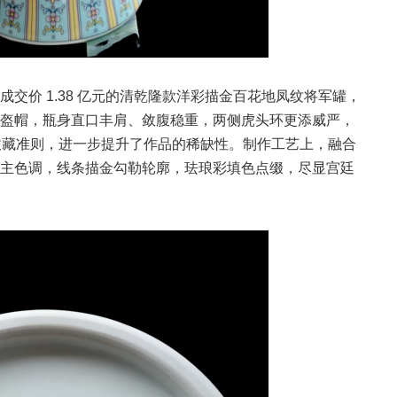
交价 1.38 亿元的清乾隆款洋彩描金百花地凤纹将军罐，
盔帽，瓶身直口丰肩、敛腹稳重，两侧虎头环更添威严，
的收藏准则，进一步提升了作品的稀缺性。制作工艺上，融合
主色调，线条描金勾勒轮廓，珐琅彩填色点缀，尽显宫廷